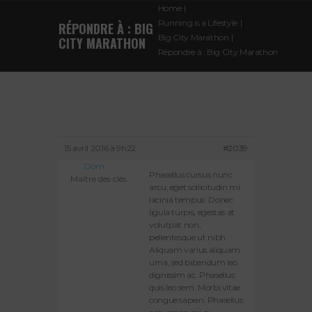
Home
Running is a Lifestyle
RÉPONDRE À : BIG
Big City Marathon
CITY MARATHON
Répondre à : Big City Marathon
15 avril 2016 à 9h22
#2039
Dom
Phasellus cursus nunc
Maître des clés
arcu, eget sollicitudin mi
lacinia tempus. Donec
ligula turpis, egestas at
volutpat non,
pellentesque ut nibh.
Aliquam varius aliquam
urna, sed bibendum leo
dignissim ac. Phasellus
quis leo sem. Morbi vitae
congue sapien. Phasellus