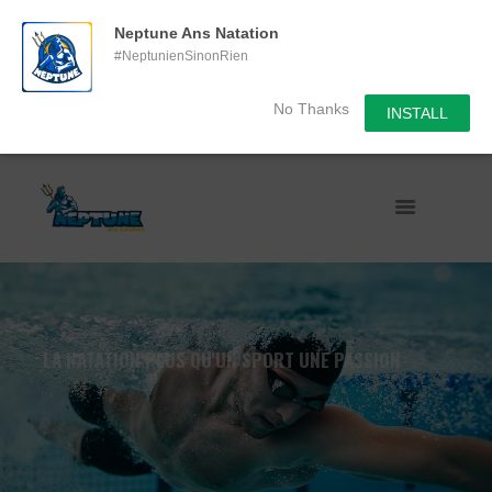
Neptune Ans Natation
#NeptunienSinonRien
No Thanks
INSTALL
LA NATATION PLUS QU'UN SPORT UNE PASSION