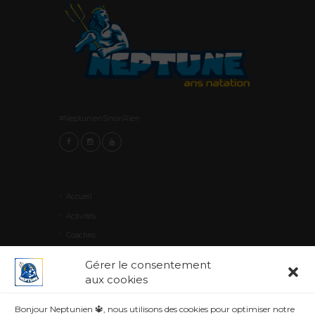
#NeptunienSinonRien
Accueil
Activités
Coaches
Avertissement
Gérer le consentement
Gallery
aux cookies
Bonjour Neptunien 🔱, nous utilisons des cookies pour optimiser notre