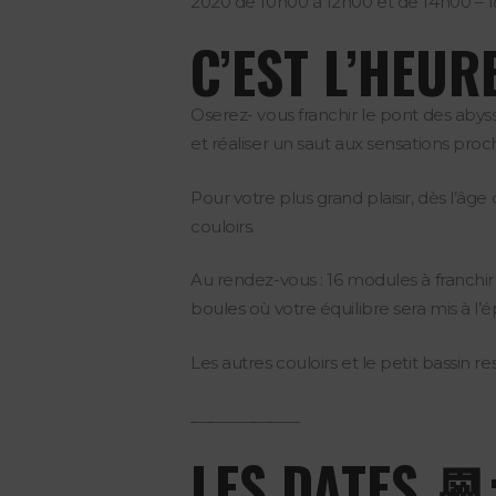
2020 de 10h00 à 12h00 et de 14h00 – 1
C’EST L’HEUR
Oserez- vous franchir le pont des aby
et réaliser un saut aux sensations pro
Pour votre plus grand plaisir, dès l’âg
couloirs.
Au rendez-vous : 16 modules à franchi
boules où votre équilibre sera mis à l
Les autres couloirs et le petit bassin
_____________
LES DATES 📆