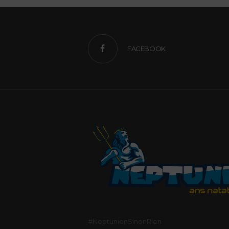
FACEBOOK
#NeptunienSinonRien