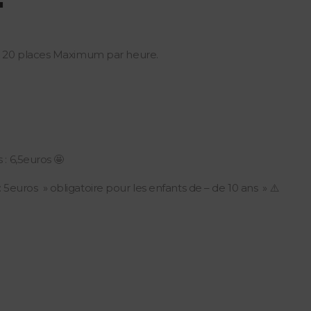
 20 places Maximum par heure.
 : 6,5euros 🤩
euros » obligatoire pour les enfants de – de 10 ans » ⚠️