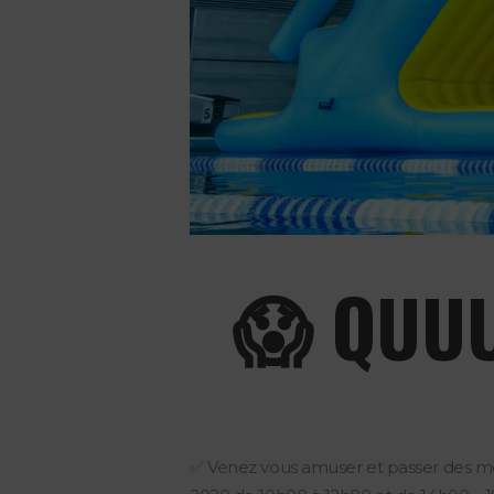
😱 QUUU
✅ Venez vous amuser et passer des mom