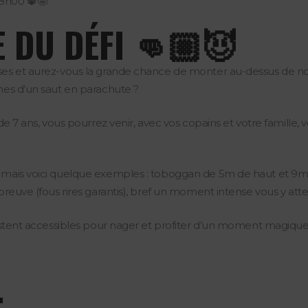
8h00 🔱🤩.
E DU DÉFI 👊🏼😈
sses et aurez-vous la grande chance de monter au-dessus de not
ches d’un saut en parachute ?
e de 7 ans, vous pourrez venir, avec vos copains et votre famille, 
r mais voici quelque exemples : toboggan de 5m de haut et 9m 
’épreuve (fous rires garantis), bref un moment intense vous y att
 restent accessibles pour nager et profiter d’un moment magique
: