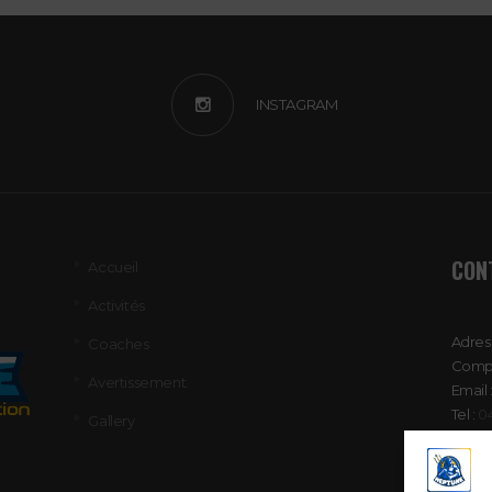
INSTAGRAM
CON
Accueil
Activités
Adress
Coaches
Compt
Avertissement
Email 
Tel :
0
Gallery