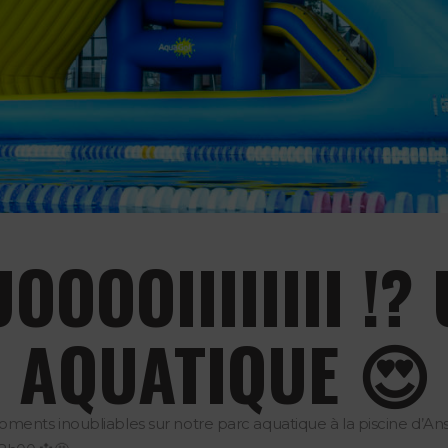
OOOOIIIIIIII !?
AQUATIQUE 😍
ents inoubliables sur notre parc aquatique à la piscine d’An