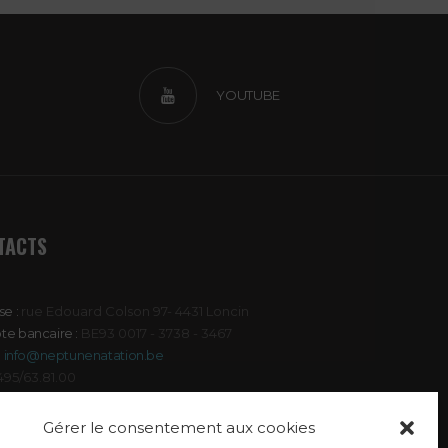
YOUTUBE
TACTS
e :
rue Edouard Colson 97- 4431 Loncin
e bancaire :
BE93 0017 - 3738 - 3467
:
info@neptunenatation.be
495/63.81.00
Gérer le consentement aux cookies