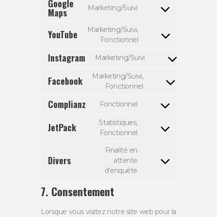
Google
service
Marketing/Suivi
Maps
Consent
google-
to
fonts
Marketing/Suivi,
YouTube
service
Consent
Fonctionnel
google-
to
maps
Instagram
Marketing/Suivi
service
Consent
youtube
to
Marketing/Suivi,
Facebook
service
Consent
Fonctionnel
instagram
to
Complianz
Fonctionnel
service
Consent
facebook
to
Statistiques,
JetPack
service
Consent
Fonctionnel
complianz
to
Finalité en
service
Divers
attente
jetpack
Consent
d’enquête
to
service
7. Consentement
divers
Lorsque vous visitez notre site web pour la