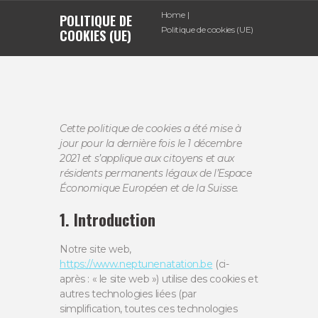
Home
POLITIQUE DE
Politique de cookies (UE)
COOKIES (UE)
Cette politique de cookies a été mise à
jour pour la dernière fois le 1 décembre
2021 et s’applique aux citoyens et aux
résidents permanents légaux de l’Espace
Économique Européen et de la Suisse.
1. Introduction
Notre site web,
https://www.neptunenatation.be
(ci-
après : « le site web ») utilise des cookies et
autres technologies liées (par
simplification, toutes ces technologies