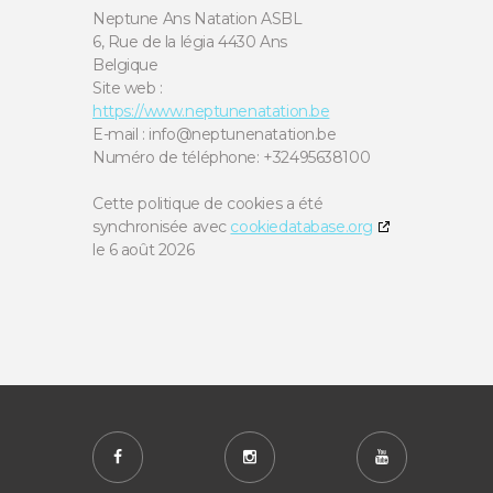
Neptune Ans Natation ASBL
6, Rue de la légia 4430 Ans
Belgique
Site web :
https://www.neptunenatation.be
E-mail :
eb.noitatanenutpen@ofni
Numéro de téléphone: +32495638100
Cette politique de cookies a été
synchronisée avec
cookiedatabase.org
le 6 août 2026