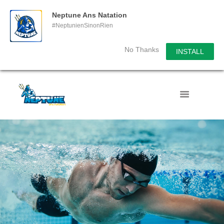
Neptune Ans Natation
#NeptunienSinonRien
No Thanks
INSTALL