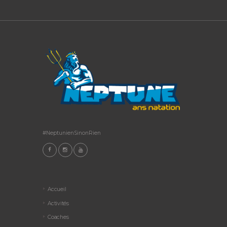
#NeptunienSinonRien
Accueil
Activités
Coaches