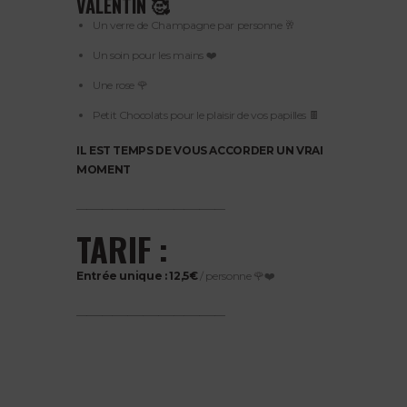
VALENTIN 🥰
Un verre de Champagne par personne 🥂
Un soin pour les mains ❤️
Une rose 🌹
Petit Chocolats pour le plaisir de vos papilles 🍫
IL EST TEMPS DE VOUS ACCORDER UN VRAI
MOMENT
_____________________________
TARIF :
Entrée unique : 12,5€
/ personne 🌹❤️
_____________________________