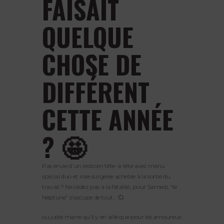
FAISAIT
QUELQUE
CHOSE DE
DIFFÉRENT
CETTE ANNÉE
? 🤩
Pas envie d’un resto en tête-à-tête avec menu
spécial duo et rose surgelée achetée à la sortie du
travail ? Ne cédez pas à la fatalité, pour Samedi, “le
Neptune” s’occupe de tout… 💞
ou juste marre qu’il y en aille que pour les amoureux