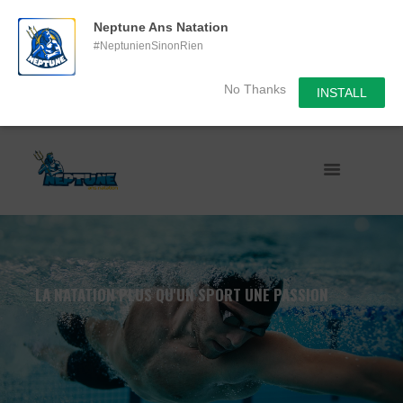
Neptune Ans Natation
#NeptunienSinonRien
No Thanks
INSTALL
LA NATATION PLUS QU'UN SPORT UNE PASSION