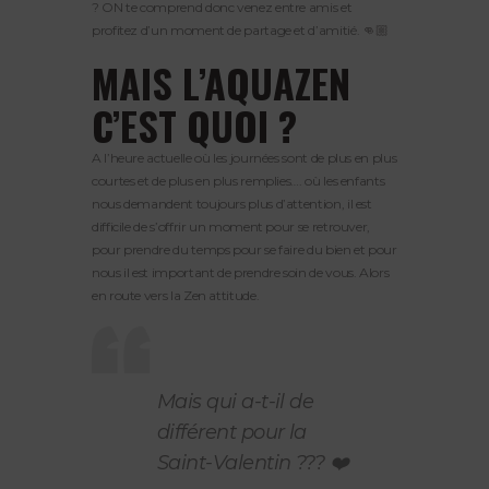
? ON te comprend donc venez entre amis et
profitez d’un moment de partage et d’amitié. 👊🏼
MAIS L’AQUAZEN
C’EST QUOI ?
A l’heure actuelle où les journées sont de plus en plus
courtes et de plus en plus remplies…. où les enfants
nous demandent toujours plus d’attention, il est
difficile de s’offrir un moment pour se retrouver,
pour prendre du temps pour se faire du bien et pour
nous il est important de prendre soin de vous. Alors
en route vers la Zen attitude.
Mais qui a-t-il de
différent pour la
Saint-Valentin ??? ❤️