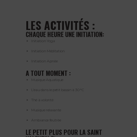
LES ACTIVITÉS :
CHAQUE HEURE UNE INITIATION:
Initiation Yoga
Initiation Méditation
Initiation Apnée
A TOUT MOMENT :
Musique Aquatique
L’eau dans le petit bassin à 30°C
Thé à volonté
Musique relaxante
Ambiance feutrée
LE PETIT PLUS POUR LA SAINT