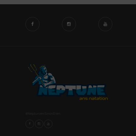
#NeptunienSinonRien