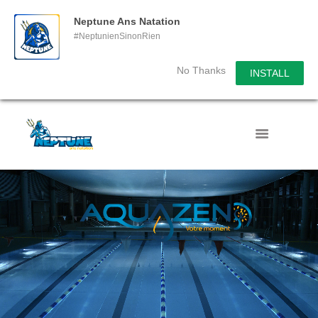
Neptune Ans Natation
#NeptunienSinonRien
No Thanks
INSTALL