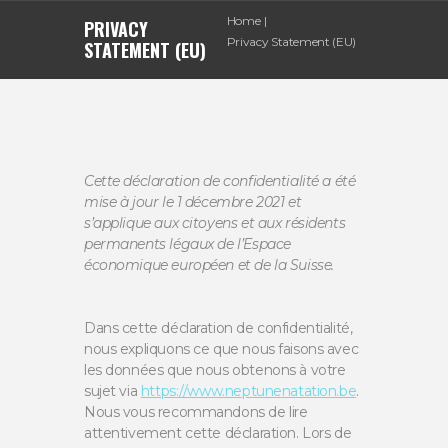
Home
PRIVACY
Privacy Statement (EU)
STATEMENT (EU)
Cette déclaration de confidentialité a été
mise à jour le 1 décembre 2021 et
s’applique aux citoyens et aux résidents
permanents légaux de l’Espace
économique européen et de la Suisse.
Dans cette déclaration de confidentialité,
nous expliquons ce que nous faisons avec
les données que nous obtenons à votre
sujet via
https://www.neptunenatation.be
.
Nous vous recommandons de lire
attentivement cette déclaration. Lors de